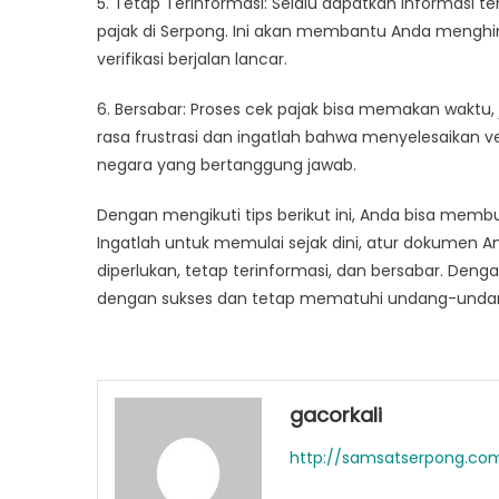
5. Tetap Terinformasi: Selalu dapatkan informasi
pajak di Serpong. Ini akan membantu Anda mengh
verifikasi berjalan lancar.
6. Bersabar: Proses cek pajak bisa memakan waktu, ja
rasa frustrasi dan ingatlah bahwa menyelesaikan v
negara yang bertanggung jawab.
Dengan mengikuti tips berikut ini, Anda bisa membu
Ingatlah untuk memulai sejak dini, atur dokumen And
diperlukan, tetap terinformasi, dan bersabar. Denga
dengan sukses dan tetap mematuhi undang-undan
gacorkali
http://samsatserpong.co