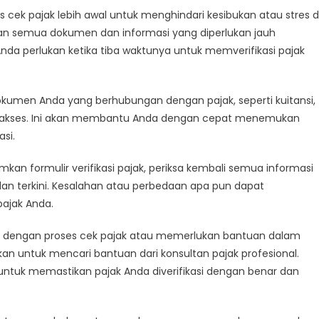
s cek pajak lebih awal untuk menghindari kesibukan atau stres d
ng
an semua dokumen dan informasi yang diperlukan jauh
ss
a perlukan ketika tiba waktunya untuk memverifikasi pajak
kumen Anda yang berhubungan dengan pajak, seperti kuitansi,
h diakses. Ini akan membantu Anda dengan cepat menemukan
si.
mkan formulir verifikasi pajak, periksa kembali semua informasi
an terkini. Kesalahan atau perbedaan apa pun dapat
ajak Anda.
akin dengan proses cek pajak atau memerlukan bantuan dalam
 untuk mencari bantuan dari konsultan pajak profesional.
tuk memastikan pajak Anda diverifikasi dengan benar dan