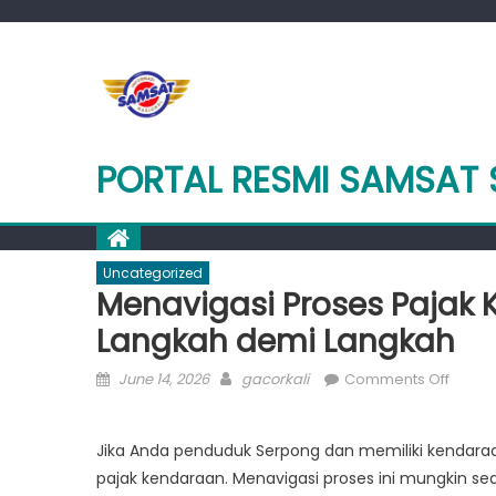
Skip
to
content
PORTAL RESMI SAMSAT
Uncategorized
Menavigasi Proses Pajak
Langkah demi Langkah
Posted
Author
on
June 14, 2026
gacorkali
Comments Off
on
Menav
Prose
Jika Anda penduduk Serpong dan memiliki kendara
Pajak
pajak kendaraan. Menavigasi proses ini mungkin 
Kenda