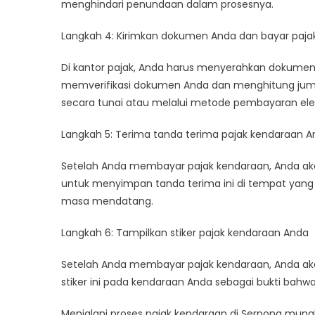
menghindari penundaan dalam prosesnya.
Langkah 4: Kirimkan dokumen Anda dan bayar paja
Di kantor pajak, Anda harus menyerahkan dokumen
memverifikasi dokumen Anda dan menghitung juml
secara tunai atau melalui metode pembayaran elek
Langkah 5: Terima tanda terima pajak kendaraan 
Setelah Anda membayar pajak kendaraan, Anda ak
untuk menyimpan tanda terima ini di tempat yan
masa mendatang.
Langkah 6: Tampilkan stiker pajak kendaraan Anda
Setelah Anda membayar pajak kendaraan, Anda ak
stiker ini pada kendaraan Anda sebagai bukti bahw
Menjalani proses pajak kendaraan di Serpong mu