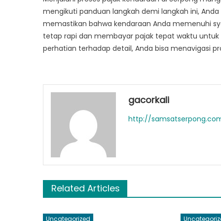
mengikuti panduan langkah demi langkah ini, An
memastikan bahwa kendaraan Anda memenuhi sya
tetap rapi dan membayar pajak tepat waktu untuk 
perhatian terhadap detail, Anda bisa menavigasi
gacorkali
http://samsatserpong.co
Related Articles
Uncategorized
Uncategoriz