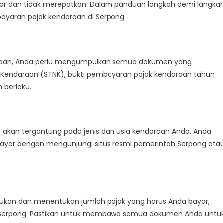
car dan tidak merepotkan. Dalam panduan langkah demi langka
ng:
ayaran pajak kendaraan di Serpong.
an
ah
ah
raan, Anda perlu mengumpulkan semua dokumen yang
r Kendaraan (STNK), bukti pembayaran pajak kendaraan tahun
 berlaku.
 akan tergantung pada jenis dan usia kendaraan Anda. Anda
ayar dengan mengunjungi situs resmi pemerintah Serpong ata
ukan dan menentukan jumlah pajak yang harus Anda bayar,
i Serpong. Pastikan untuk membawa semua dokumen Anda untu