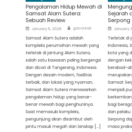
Pengalaman Hidup Mewah di
Mengung
Samsat Alam Sutera:
Sejarah 
Sebuah Review
Serpong
Author
Posted
Posted
gacorkali
January 5, 2026
January 3
on
on
Samsat Alam Sutera adalah
Terletak di
kompleks perumahan mewah yang
Indonesia,
terletak di jantung Alam Sutera,
kota yang 
salah satu kawasan paling bergengsi
dengan kek
dan dicari di Tangerang, Indonesia.
berabad-ab
Dengan desain modern, fasilitas
merupakan 
terbaik, dan lokasi yang nyaman,
Samsat Ser
Samsat Alam Sutera menawarkan
menjadi pu
pengalaman hidup yang benar-
berkemban
benar mewah bagi penghuninya.
bagi berag
Saat memasuki kompleks,
dan pelaku 
pengunjung akan disambut oleh
Serpong dap
pintu masuk megah dan lanskap […]
masa prakol