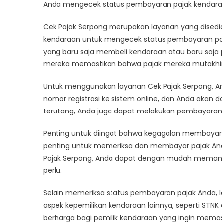
Anda mengecek status pembayaran pajak kendaraa
Cek Pajak Serpong merupakan layanan yang disedi
kendaraan untuk mengecek status pembayaran paj
yang baru saja membeli kendaraan atau baru saja 
mereka memastikan bahwa pajak mereka mutakhir
Untuk menggunakan layanan Cek Pajak Serpong, 
nomor registrasi ke sistem online, dan Anda akan 
terutang, Anda juga dapat melakukan pembayaran 
Penting untuk diingat bahwa kegagalan membayar
penting untuk memeriksa dan membayar pajak And
Pajak Serpong, Anda dapat dengan mudah memant
perlu.
Selain memeriksa status pembayaran pajak Anda, 
aspek kepemilikan kendaraan lainnya, seperti STNK 
berharga bagi pemilik kendaraan yang ingin mem