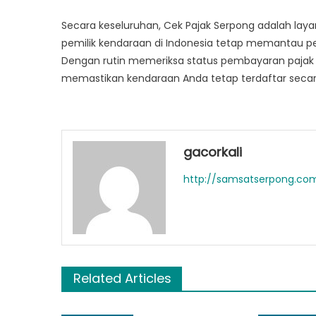
Secara keseluruhan, Cek Pajak Serpong adalah 
pemilik kendaraan di Indonesia tetap memantau p
Dengan rutin memeriksa status pembayaran pajak
memastikan kendaraan Anda tetap terdaftar secara 
gacorkali
http://samsatserpong.co
Related Articles