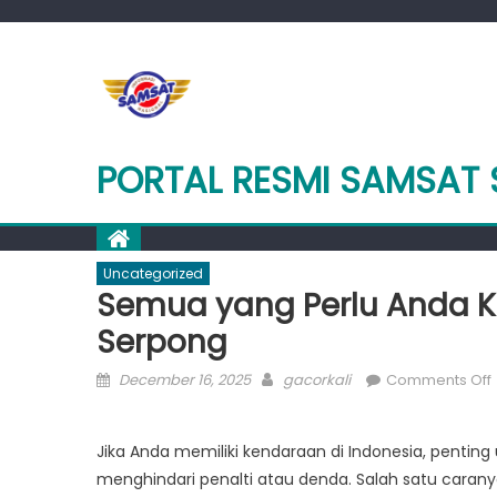
Skip
to
content
PORTAL RESMI SAMSAT
Uncategorized
Semua yang Perlu Anda K
Serpong
Posted
Author
December 16, 2025
gacorkali
Comments Off
on
Jika Anda memiliki kendaraan di Indonesia, penti
menghindari penalti atau denda. Salah satu caran