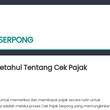
 SERPONG
etahui Tentang Cek Pajak
on
Semua
yang
ng untuk memeriksa dan membayar pajak secara rutin untuk
Perlu
ya adalah melalui proses Cek Pajak Serpong yang memungkinka
Anda