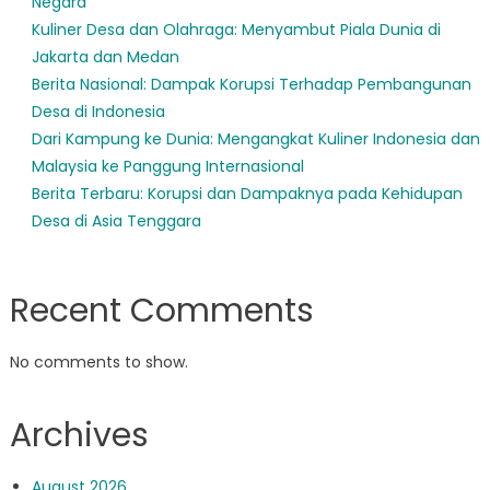
Negara
Kuliner Desa dan Olahraga: Menyambut Piala Dunia di
Jakarta dan Medan
Berita Nasional: Dampak Korupsi Terhadap Pembangunan
Desa di Indonesia
Dari Kampung ke Dunia: Mengangkat Kuliner Indonesia dan
Malaysia ke Panggung Internasional
Berita Terbaru: Korupsi dan Dampaknya pada Kehidupan
Desa di Asia Tenggara
Recent Comments
No comments to show.
Archives
August 2026