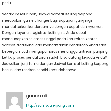
perlu.
Secara keseluruhan, Jadwal Samsat Keliling Serpong
merupakan game changer bagi siapapun yang ingin
mendaftarkan kendaraannya dengan cepat dan nyaman.
Dengan layanan registrasi keliling ini, Anda dapat
mengucapkan selamat tinggal pada kerumitan kantor
Samsat tradisional dan mendaftarkan kendaraan Anda saat
bepergian. Jadi mengapa harus menunggu antrean panjang
ketika proses pendaftaran sudah bisa datang kepada Anda?
Jadwalkan janji temu dengan Jadwal Samsat Keliling Serpong
hari ini dan rasakan sendiri kemudahannya.
gacorkali
http://samsatserpong.com