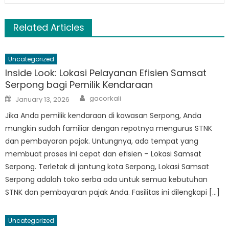
Related Articles
Uncategorized
Inside Look: Lokasi Pelayanan Efisien Samsat
Serpong bagi Pemilik Kendaraan
Author
Posted
gacorkali
January 13, 2026
on
Jika Anda pemilik kendaraan di kawasan Serpong, Anda
mungkin sudah familiar dengan repotnya mengurus STNK
dan pembayaran pajak. Untungnya, ada tempat yang
membuat proses ini cepat dan efisien – Lokasi Samsat
Serpong. Terletak di jantung kota Serpong, Lokasi Samsat
Serpong adalah toko serba ada untuk semua kebutuhan
STNK dan pembayaran pajak Anda. Fasilitas ini dilengkapi […]
Uncategorized