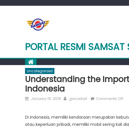
Skip
to
content
PORTAL RESMI SAMSAT
Uncategorized
Understanding the Import
Indonesia
Posted
Author
on
January 19, 2026
gacorkali
Comments Off
on
Un
the
Di Indonesia, memiliki kendaraan merupakan kebutu
Im
atau keperluan pribadi, memiliki mobil sering kal
of