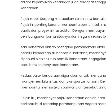
Pa
dalam kepemilikan kendaraan juga terdapat tangg
Mob
kendaraan.
Se
in
Pajak mobil Serpong merupakan salah satu bentuk p
In
Pajak ini penting karena membantu pemerintah m
publik dan proyek infrastruktur. Dengan membayar 
pembangunan komunitasnya dan negara secara ke
Ada beberapa alasan mengapa pemahaman akan pen
pemilik kendaraan di Indonesia. Pertama, membay
dipenuhi oleh seluruh pemilik kendaraan. Kegaga
atau bahkan penyitaan kendaraan.
Kedua, pajak kendaraan digunakan untuk mendanai 
manajemen lalu lintas, dan transportasi umum. Deng
membantu memastikan bahwa jalan tersebut ama
Selain itu, membayar pajak kendaraan adalah cara
berkontribusi terhadap pembangunan negara mereka