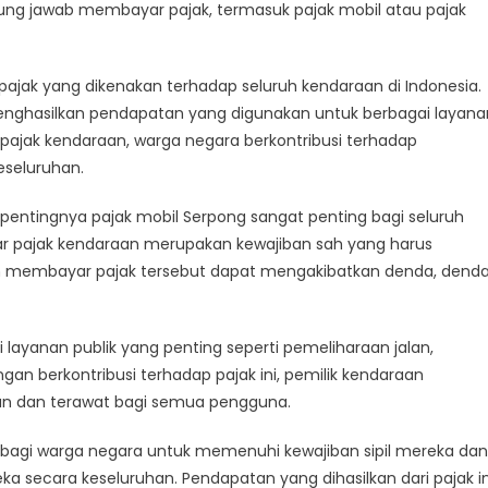
jak
ung jawab membayar pajak, termasuk pajak mobil atau pajak
il
rpong
ajak yang dikenakan terhadap seluruh kendaraan di Indonesia.
donesia
enghasilkan pendapatan yang digunakan untuk berbagai layana
pajak kendaraan, warga negara berkontribusi terhadap
seluruhan.
tingnya pajak mobil Serpong sangat penting bagi seluruh
ar pajak kendaraan merupakan kewajiban sah yang harus
lan membayar pajak tersebut dapat mengakibatkan denda, denda
layanan publik yang penting seperti pemeliharaan jalan,
an berkontribusi terhadap pajak ini, pemilik kendaraan
n dan terawat bagi semua pengguna.
 bagi warga negara untuk memenuhi kewajiban sipil mereka dan
 secara keseluruhan. Pendapatan yang dihasilkan dari pajak in