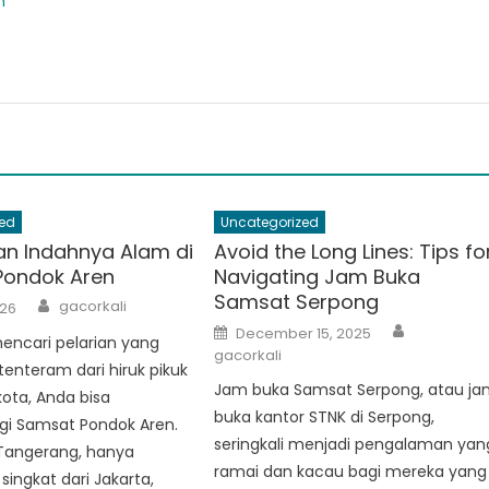
m
ed
Uncategorized
n Indahnya Alam di
Avoid the Long Lines: Tips fo
Pondok Aren
Navigating Jam Buka
Samsat Serpong
Author
gacorkali
026
Author
Posted
December 15, 2025
encari pelarian yang
on
gacorkali
enteram dari hiruk pikuk
Jam buka Samsat Serpong, atau j
ota, Anda bisa
buka kantor STNK di Serpong,
i Samsat Pondok Aren.
seringkali menjadi pengalaman yan
 Tangerang, hanya
ramai dan kacau bagi mereka yang
singkat dari Jakarta,