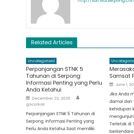
http://samsatserpong.co
Related Articles
Uncategorized
Uncategoriz
Perpanjangan STNK 5
Merasaka
Tahunan di Serpong:
Samsat 
Informasi Penting yang Perlu
Posted
June 1, 2
on
Anda Ketahui
Jika Anda m
Author
Posted
December 22, 2025
on
damai dan t
gacorkali
kehidupan k
Perpanjangan STNK 5 Tahunan di
mengunjung
Serpong: Informasi Penting yang
Terletak di
Perlu Anda Ketahui Saat memiliki
berkendara 