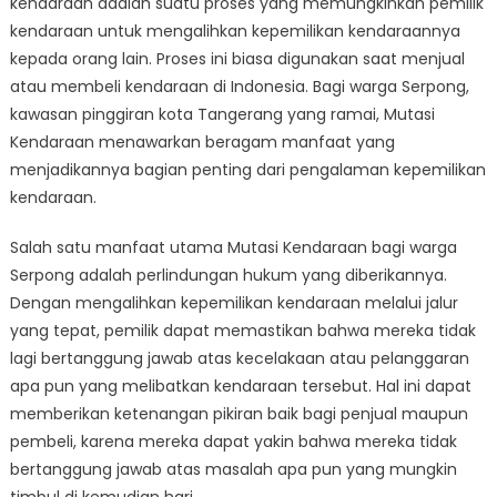
kendaraan adalah suatu proses yang memungkinkan pemilik
Mutasi
Kendaraan
kendaraan untuk mengalihkan kepemilikan kendaraannya
for
kepada orang lain. Proses ini biasa digunakan saat menjual
Serpong
atau membeli kendaraan di Indonesia. Bagi warga Serpong,
Residents
kawasan pinggiran kota Tangerang yang ramai, Mutasi
Kendaraan menawarkan beragam manfaat yang
menjadikannya bagian penting dari pengalaman kepemilikan
kendaraan.
Salah satu manfaat utama Mutasi Kendaraan bagi warga
Serpong adalah perlindungan hukum yang diberikannya.
Dengan mengalihkan kepemilikan kendaraan melalui jalur
yang tepat, pemilik dapat memastikan bahwa mereka tidak
lagi bertanggung jawab atas kecelakaan atau pelanggaran
apa pun yang melibatkan kendaraan tersebut. Hal ini dapat
memberikan ketenangan pikiran baik bagi penjual maupun
pembeli, karena mereka dapat yakin bahwa mereka tidak
bertanggung jawab atas masalah apa pun yang mungkin