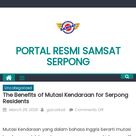
Skip
to
content
PORTAL RESMI SAMSAT
SERPONG
Uncategorized
The Benefits of Mutasi Kendaraan for Serpong
Residents
Posted
Author
on
March 29, 2026
gacorkali
Comments Off
on
The
Benefits
Mutasi Kendaraan yang dalam bahasa Inggris berarti mutasi
of