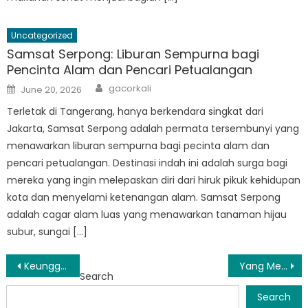
Uncategorized
Samsat Serpong: Liburan Sempurna bagi
Pencinta Alam dan Pencari Petualangan
Author
Posted
gacorkali
June 20, 2026
on
Terletak di Tangerang, hanya berkendara singkat dari
Jakarta, Samsat Serpong adalah permata tersembunyi yang
menawarkan liburan sempurna bagi pecinta alam dan
pencari petualangan. Destinasi indah ini adalah surga bagi
mereka yang ingin melepaskan diri dari hiruk pikuk kehidupan
kota dan menyelami ketenangan alam. Samsat Serpong
adalah cagar alam luas yang menawarkan tanaman hijau
subur, sungai […]
Post
Keunggulan Balik Nama Kendaraan di Serpong: Mengapa Anda Harus Mempertimbangkan Pemindahan Kepemilikan
Yang Menjadikan Mutasi di Serpong Lingkungan Ideal untuk Keluarga
Search
navigation
Search