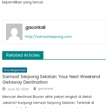
kepemilikan yang lancar.
gacorkali
http://samsatserpong.com
Related Articles
Uncategorized
Samsat Serpong Selatan: Your Next Weekend
Getaway Destination
Author
Posted
gacorkali
June 22, 2026
on
Mencari destinasi liburan akhir pekan singkat di dekat
Jakarta? Kunjungi Samsat Serpong Selatan. Terletak di