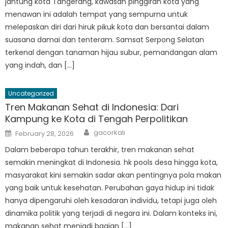
jantung kota Tangerang, kawasan pinggiran kota yang
menawan ini adalah tempat yang sempurna untuk
melepaskan diri dari hiruk pikuk kota dan bersantai dalam
suasana damai dan tenteram. Samsat Serpong Selatan
terkenal dengan tanaman hijau subur, pemandangan alam
yang indah, dan […]
Uncategorized
Tren Makanan Sehat di Indonesia: Dari
Kampung ke Kota di Tengah Perpolitikan
Author
Posted
gacorkali
February 28, 2026
on
Dalam beberapa tahun terakhir, tren makanan sehat
semakin meningkat di Indonesia. hk pools desa hingga kota,
masyarakat kini semakin sadar akan pentingnya pola makan
yang baik untuk kesehatan. Perubahan gaya hidup ini tidak
hanya dipengaruhi oleh kesadaran individu, tetapi juga oleh
dinamika politik yang terjadi di negara ini. Dalam konteks ini,
makanan sehat menjadi bagian […]