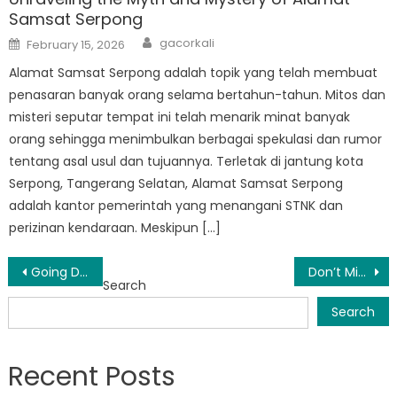
Samsat Serpong
Author
Posted
gacorkali
February 15, 2026
on
Alamat Samsat Serpong adalah topik yang telah membuat
penasaran banyak orang selama bertahun-tahun. Mitos dan
misteri seputar tempat ini telah menarik minat banyak
orang sehingga menimbulkan berbagai spekulasi dan rumor
tentang asal usul dan tujuannya. Terletak di jantung kota
Serpong, Tangerang Selatan, Alamat Samsat Serpong
adalah kantor pemerintah yang menangani STNK dan
perizinan kendaraan. Meskipun […]
Post
Going Digital: Samsat Tangerang Selatan Introduces Online Payment Options
Don’t Miss Out: Jadwal Samsat Serpong Schedule and Locations
Search
navigation
Search
Recent Posts