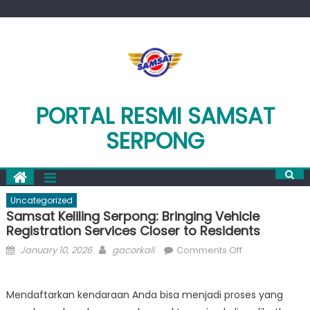
Skip
to
content
PORTAL RESMI SAMSAT
SERPONG
Uncategorized
Samsat Keliling Serpong: Bringing Vehicle
Registration Services Closer to Residents
Posted
Author
on
January 10, 2026
gacorkali
Comments Off
on
Samsat
Keliling
Mendaftarkan kendaraan Anda bisa menjadi proses yang
Serpong: