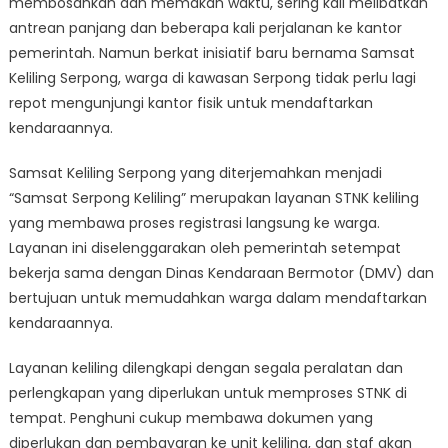
membosankan dan memakan waktu, sering kali melibatkan
Bringing
Vehicle
antrean panjang dan beberapa kali perjalanan ke kantor
Registration
pemerintah. Namun berkat inisiatif baru bernama Samsat
Services
Keliling Serpong, warga di kawasan Serpong tidak perlu lagi
Closer
repot mengunjungi kantor fisik untuk mendaftarkan
to
kendaraannya.
Residents
Samsat Keliling Serpong yang diterjemahkan menjadi
“Samsat Serpong Keliling” merupakan layanan STNK keliling
yang membawa proses registrasi langsung ke warga.
Layanan ini diselenggarakan oleh pemerintah setempat
bekerja sama dengan Dinas Kendaraan Bermotor (DMV) dan
bertujuan untuk memudahkan warga dalam mendaftarkan
kendaraannya.
Layanan keliling dilengkapi dengan segala peralatan dan
perlengkapan yang diperlukan untuk memproses STNK di
tempat. Penghuni cukup membawa dokumen yang
diperlukan dan pembayaran ke unit keliling, dan staf akan