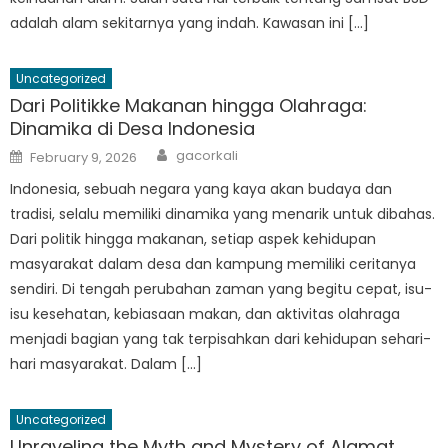
adalah alam sekitarnya yang indah. Kawasan ini […]
Uncategorized
Dari Politikke Makanan hingga Olahraga:
Dinamika di Desa Indonesia
Author
Posted
gacorkali
February 9, 2026
on
Indonesia, sebuah negara yang kaya akan budaya dan
tradisi, selalu memiliki dinamika yang menarik untuk dibahas.
Dari politik hingga makanan, setiap aspek kehidupan
masyarakat dalam desa dan kampung memiliki ceritanya
sendiri. Di tengah perubahan zaman yang begitu cepat, isu-
isu kesehatan, kebiasaan makan, dan aktivitas olahraga
menjadi bagian yang tak terpisahkan dari kehidupan sehari-
hari masyarakat. Dalam […]
Uncategorized
Unraveling the Myth and Mystery of Alamat