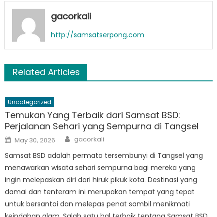
gacorkali
http://samsatserpong.com
Related Articles
Uncategorized
Temukan Yang Terbaik dari Samsat BSD:
Perjalanan Sehari yang Sempurna di Tangsel
Author
Posted
gacorkali
May 30, 2026
on
Samsat BSD adalah permata tersembunyi di Tangsel yang
menawarkan wisata sehari sempurna bagi mereka yang
ingin melepaskan diri dari hiruk pikuk kota. Destinasi yang
damai dan tenteram ini merupakan tempat yang tepat
untuk bersantai dan melepas penat sambil menikmati
keindahan alam. Salah satu hal terbaik tentang Samsat BSD