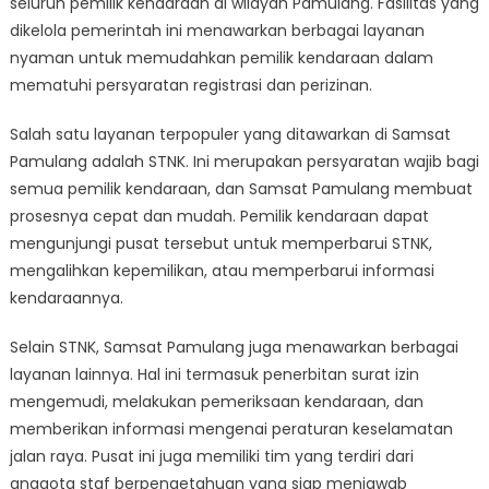
seluruh pemilik kendaraan di wilayah Pamulang. Fasilitas yang
Ditawarkan
di
dikelola pemerintah ini menawarkan berbagai layanan
Samsat
nyaman untuk memudahkan pemilik kendaraan dalam
Pamulang
mematuhi persyaratan registrasi dan perizinan.
Bagi
Pemilik
Salah satu layanan terpopuler yang ditawarkan di Samsat
Kendaraan
Pamulang adalah STNK. Ini merupakan persyaratan wajib bagi
semua pemilik kendaraan, dan Samsat Pamulang membuat
prosesnya cepat dan mudah. Pemilik kendaraan dapat
mengunjungi pusat tersebut untuk memperbarui STNK,
mengalihkan kepemilikan, atau memperbarui informasi
kendaraannya.
Selain STNK, Samsat Pamulang juga menawarkan berbagai
layanan lainnya. Hal ini termasuk penerbitan surat izin
mengemudi, melakukan pemeriksaan kendaraan, dan
memberikan informasi mengenai peraturan keselamatan
jalan raya. Pusat ini juga memiliki tim yang terdiri dari
anggota staf berpengetahuan yang siap menjawab