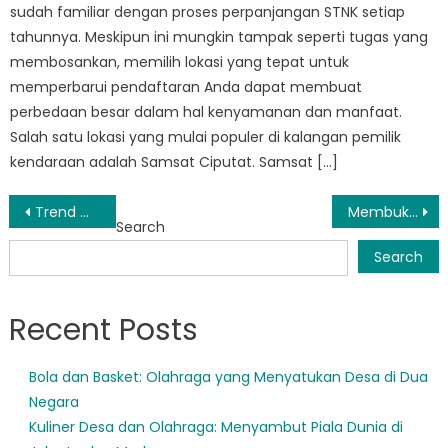
sudah familiar dengan proses perpanjangan STNK setiap
tahunnya. Meskipun ini mungkin tampak seperti tugas yang
membosankan, memilih lokasi yang tepat untuk
memperbarui pendaftaran Anda dapat membuat
perbedaan besar dalam hal kenyamanan dan manfaat.
Salah satu lokasi yang mulai populer di kalangan pemilik
kendaraan adalah Samsat Ciputat. Samsat […]
Post
Trend Makanan Sehat di Desa: Inspirasi dari Kampung
Membuka Keunggulan Samsat Ciputat: Mengapa Anda Harus Memperbarui STNK di Sini
Search
navigation
Search
Recent Posts
Bola dan Basket: Olahraga yang Menyatukan Desa di Dua
Negara
Kuliner Desa dan Olahraga: Menyambut Piala Dunia di