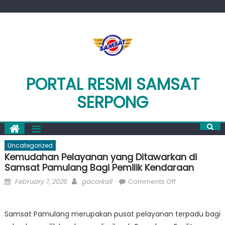
Skip
to
content
PORTAL RESMI SAMSAT
SERPONG
Uncategorized
Kemudahan Pelayanan yang Ditawarkan di
Samsat Pamulang Bagi Pemilik Kendaraan
Posted
Author
on
February 7, 2026
gacorkali
Comments Off
on
Kemudahan
Pelayanan
Samsat Pamulang merupakan pusat pelayanan terpadu bagi
yang