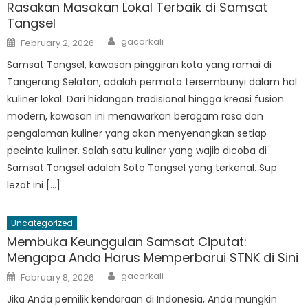
Rasakan Masakan Lokal Terbaik di Samsat
Tangsel
Author
Posted
gacorkali
February 2, 2026
on
Samsat Tangsel, kawasan pinggiran kota yang ramai di
Tangerang Selatan, adalah permata tersembunyi dalam hal
kuliner lokal. Dari hidangan tradisional hingga kreasi fusion
modern, kawasan ini menawarkan beragam rasa dan
pengalaman kuliner yang akan menyenangkan setiap
pecinta kuliner. Salah satu kuliner yang wajib dicoba di
Samsat Tangsel adalah Soto Tangsel yang terkenal. Sup
lezat ini […]
Uncategorized
Membuka Keunggulan Samsat Ciputat:
Mengapa Anda Harus Memperbarui STNK di Sini
Author
Posted
gacorkali
February 8, 2026
on
Jika Anda pemilik kendaraan di Indonesia, Anda mungkin