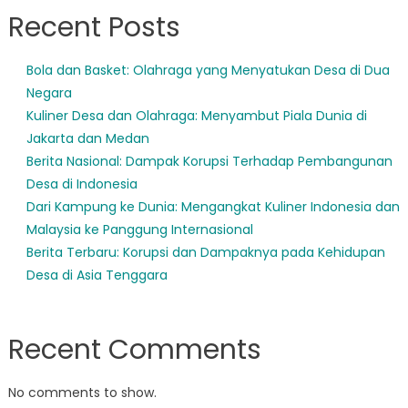
Recent Posts
Bola dan Basket: Olahraga yang Menyatukan Desa di Dua
Negara
Kuliner Desa dan Olahraga: Menyambut Piala Dunia di
Jakarta dan Medan
Berita Nasional: Dampak Korupsi Terhadap Pembangunan
Desa di Indonesia
Dari Kampung ke Dunia: Mengangkat Kuliner Indonesia dan
Malaysia ke Panggung Internasional
Berita Terbaru: Korupsi dan Dampaknya pada Kehidupan
Desa di Asia Tenggara
Recent Comments
No comments to show.