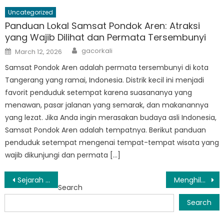
Uncategorized
Panduan Lokal Samsat Pondok Aren: Atraksi
yang Wajib Dilihat dan Permata Tersembunyi
Author
Posted
gacorkali
March 12, 2026
on
Samsat Pondok Aren adalah permata tersembunyi di kota
Tangerang yang ramai, Indonesia. Distrik kecil ini menjadi
favorit penduduk setempat karena suasananya yang
menawan, pasar jalanan yang semarak, dan makanannya
yang lezat. Jika Anda ingin merasakan budaya asli Indonesia,
Samsat Pondok Aren adalah tempatnya. Berikut panduan
penduduk setempat mengenai tempat-tempat wisata yang
wajib dikunjungi dan permata […]
Post
Sejarah Misterius Alamat Samsat Serpong: Fakta atau Fiksi?
Menghilangkan Dugaan Pembayaran Pajak di Serpong
Search
navigation
Search