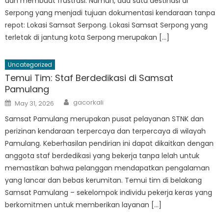
dan membuat frustrasi. Namun, ada satu destinasi di
Serpong yang menjadi tujuan dokumentasi kendaraan tanpa
repot: Lokasi Samsat Serpong. Lokasi Samsat Serpong yang
terletak di jantung kota Serpong merupakan […]
Uncategorized
Temui Tim: Staf Berdedikasi di Samsat
Pamulang
Author
Posted
gacorkali
May 31, 2026
on
Samsat Pamulang merupakan pusat pelayanan STNK dan
perizinan kendaraan terpercaya dan terpercaya di wilayah
Pamulang. Keberhasilan pendirian ini dapat dikaitkan dengan
anggota staf berdedikasi yang bekerja tanpa lelah untuk
memastikan bahwa pelanggan mendapatkan pengalaman
yang lancar dan bebas kerumitan. Temui tim di belakang
Samsat Pamulang – sekelompok individu pekerja keras yang
berkomitmen untuk memberikan layanan […]