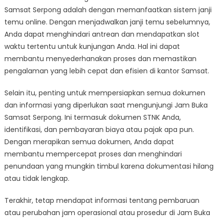
Samsat Serpong adalah dengan memanfaatkan sistem janji
temu online. Dengan menjadwalkan janji temu sebelumnya,
Anda dapat menghindari antrean dan mendapatkan slot
waktu tertentu untuk kunjungan Anda. Hal ini dapat
membantu menyederhanakan proses dan memastikan
pengalaman yang lebih cepat dan efisien di kantor Samsat.
Selain itu, penting untuk mempersiapkan semua dokumen
dan informasi yang diperlukan saat mengunjungi Jam Buka
Samsat Serpong. Ini termasuk dokumen STNK Anda,
identifikasi, dan pembayaran biaya atau pajak apa pun.
Dengan merapikan semua dokumen, Anda dapat
membantu mempercepat proses dan menghindari
penundaan yang mungkin timbul karena dokumentasi hilang
atau tidak lengkap.
Terakhir, tetap mendapat informasi tentang pembaruan
atau perubahan jam operasional atau prosedur di Jam Buka