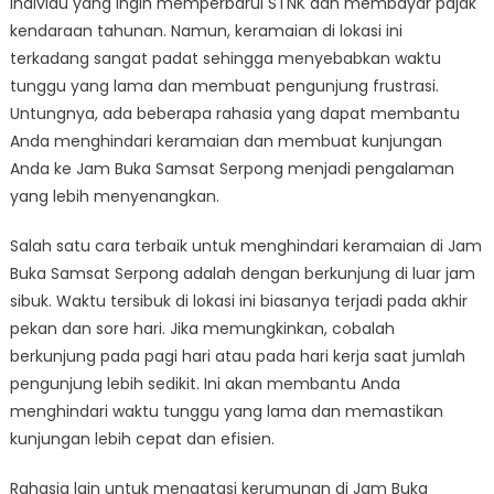
individu yang ingin memperbarui STNK dan membayar pajak
Beating
the
kendaraan tahunan. Namun, keramaian di lokasi ini
Crowds
terkadang sangat padat sehingga menyebabkan waktu
at
tunggu yang lama dan membuat pengunjung frustrasi.
Jam
Untungnya, ada beberapa rahasia yang dapat membantu
Buka
Anda menghindari keramaian dan membuat kunjungan
Samsat
Anda ke Jam Buka Samsat Serpong menjadi pengalaman
Serpong
yang lebih menyenangkan.
Salah satu cara terbaik untuk menghindari keramaian di Jam
Buka Samsat Serpong adalah dengan berkunjung di luar jam
sibuk. Waktu tersibuk di lokasi ini biasanya terjadi pada akhir
pekan dan sore hari. Jika memungkinkan, cobalah
berkunjung pada pagi hari atau pada hari kerja saat jumlah
pengunjung lebih sedikit. Ini akan membantu Anda
menghindari waktu tunggu yang lama dan memastikan
kunjungan lebih cepat dan efisien.
Rahasia lain untuk mengatasi kerumunan di Jam Buka