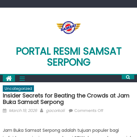
Skip
to
content
PORTAL RESMI SAMSAT
SERPONG
Uncategorized
Insider Secrets for Beating the Crowds at Jam
Buka Samsat Serpong
Posted
Author
on
March 19, 2026
gacorkali
Comments Off
on
Insider
Secrets
Jam Buka Samsat Serpong adalah tujuan populer bagi
for