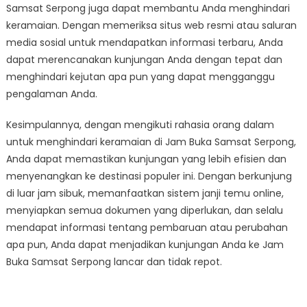
Samsat Serpong juga dapat membantu Anda menghindari
keramaian. Dengan memeriksa situs web resmi atau saluran
media sosial untuk mendapatkan informasi terbaru, Anda
dapat merencanakan kunjungan Anda dengan tepat dan
menghindari kejutan apa pun yang dapat mengganggu
pengalaman Anda.
Kesimpulannya, dengan mengikuti rahasia orang dalam
untuk menghindari keramaian di Jam Buka Samsat Serpong,
Anda dapat memastikan kunjungan yang lebih efisien dan
menyenangkan ke destinasi populer ini. Dengan berkunjung
di luar jam sibuk, memanfaatkan sistem janji temu online,
menyiapkan semua dokumen yang diperlukan, dan selalu
mendapat informasi tentang pembaruan atau perubahan
apa pun, Anda dapat menjadikan kunjungan Anda ke Jam
Buka Samsat Serpong lancar dan tidak repot.