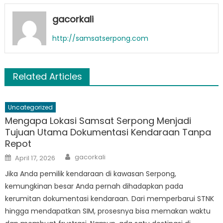
gacorkali
http://samsatserpong.com
Related Articles
Uncategorized
Mengapa Lokasi Samsat Serpong Menjadi
Tujuan Utama Dokumentasi Kendaraan Tanpa
Repot
Author
Posted
gacorkali
April 17, 2026
on
Jika Anda pemilik kendaraan di kawasan Serpong,
kemungkinan besar Anda pernah dihadapkan pada
kerumitan dokumentasi kendaraan. Dari memperbarui STNK
hingga mendapatkan SIM, prosesnya bisa memakan waktu