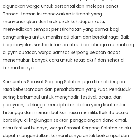
digunakan warga untuk bersantai dan melepas penat.
Taman-taman ini menawarkan istirahat yang
menyenangkan dari hiruk pikuk kehidupan kota,
menyediakan tempat peristirahatan yang damai bagi
penghuninya untuk menikmati alam dan berolahraga. Baik
berjalan-jalan santai di taman atau berolahraga menantang
di gym outdoor, warga Samsat Serpong Selatan dapat
menemukan banyak cara untuk tetap aktif dan sehat di
komunitasnya.
Komunitas Samsat Serpong Selatan juga dikenal dengan
rasa kebersamaan dan persahabatan yang kuat. Penduduk
sering berkumpul untuk menghadiri festival, acara, dan
perayaan, sehingga menciptakan ikatan yang kuat antar
tetangga dan menumbuhkan rasa memiliki. Baik itu acara
barbekyu di lingkungan sekitar, penggalangan dana amal,
atau festival budaya, warga Samsat Serpong Selatan selalu
dapat mengandalkan komunitasnya untuk berkumpul dan