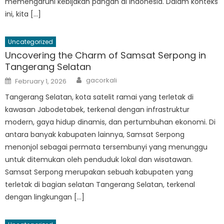
memengaruhi kebijakan pangan di Indonesia. Dalam konteks
ini, kita […]
Uncategorized
Uncovering the Charm of Samsat Serpong in
Tangerang Selatan
Author
Posted
gacorkali
February 1, 2026
on
Tangerang Selatan, kota satelit ramai yang terletak di
kawasan Jabodetabek, terkenal dengan infrastruktur
modern, gaya hidup dinamis, dan pertumbuhan ekonomi. Di
antara banyak kabupaten lainnya, Samsat Serpong
menonjol sebagai permata tersembunyi yang menunggu
untuk ditemukan oleh penduduk lokal dan wisatawan.
Samsat Serpong merupakan sebuah kabupaten yang
terletak di bagian selatan Tangerang Selatan, terkenal
dengan lingkungan […]