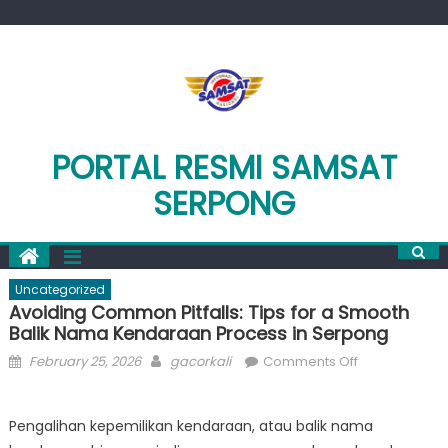
Skip
to
content
PORTAL RESMI SAMSAT
SERPONG
Uncategorized
Avoiding Common Pitfalls: Tips for a Smooth
Balik Nama Kendaraan Process in Serpong
Posted
Author
on
February 25, 2026
gacorkali
Comments Off
on
Avoiding
Common
Pengalihan kepemilikan kendaraan, atau balik nama
Pitfalls: