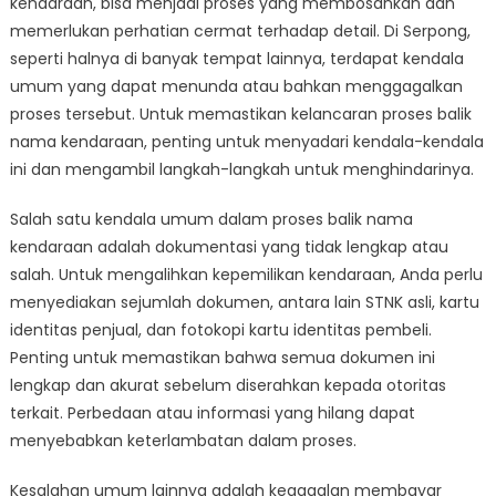
kendaraan, bisa menjadi proses yang membosankan dan
Tips
for
memerlukan perhatian cermat terhadap detail. Di Serpong,
a
seperti halnya di banyak tempat lainnya, terdapat kendala
Smooth
umum yang dapat menunda atau bahkan menggagalkan
Balik
proses tersebut. Untuk memastikan kelancaran proses balik
Nama
nama kendaraan, penting untuk menyadari kendala-kendala
Kendaraan
ini dan mengambil langkah-langkah untuk menghindarinya.
Process
in
Salah satu kendala umum dalam proses balik nama
Serpong
kendaraan adalah dokumentasi yang tidak lengkap atau
salah. Untuk mengalihkan kepemilikan kendaraan, Anda perlu
menyediakan sejumlah dokumen, antara lain STNK asli, kartu
identitas penjual, dan fotokopi kartu identitas pembeli.
Penting untuk memastikan bahwa semua dokumen ini
lengkap dan akurat sebelum diserahkan kepada otoritas
terkait. Perbedaan atau informasi yang hilang dapat
menyebabkan keterlambatan dalam proses.
Kesalahan umum lainnya adalah kegagalan membayar