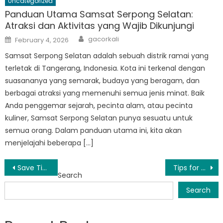
Uncategorized
Panduan Utama Samsat Serpong Selatan:
Atraksi dan Aktivitas yang Wajib Dikunjungi
Author
Posted
gacorkali
February 4, 2026
on
Samsat Serpong Selatan adalah sebuah distrik ramai yang
terletak di Tangerang, Indonesia. Kota ini terkenal dengan
suasananya yang semarak, budaya yang beragam, dan
berbagai atraksi yang memenuhi semua jenis minat. Baik
Anda penggemar sejarah, pecinta alam, atau pecinta
kuliner, Samsat Serpong Selatan punya sesuatu untuk
semua orang. Dalam panduan utama ini, kita akan
menjelajahi beberapa […]
Post
Save Time and Money: Tips for Handling Biaya Balik Nama in Serpong
Tips for a Smooth Mutasi Kendaraan Experience in Serpong
Search
navigation
Search