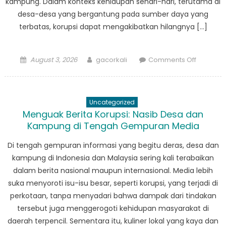
kampung. Dalam konteks kehidupan sehari-hari, terutama di
desa-desa yang bergantung pada sumber daya yang
terbatas, korupsi dapat mengakibatkan hilangnya […]
Posted
Author
on
August 3, 2026
gacorkali
Comments Off
on
Berita
Terbaru:
Korupsi
Uncategorized
dan
Menguak Berita Korupsi: Nasib Desa dan
Dampak
Kampung di Tengah Gempuran Media
pada
Kehidup
Di tengah gempuran informasi yang begitu deras, desa dan
Desa
kampung di Indonesia dan Malaysia sering kali terabaikan
di
dalam berita nasional maupun internasional. Media lebih
Asia
suka menyoroti isu-isu besar, seperti korupsi, yang terjadi di
Tenggar
perkotaan, tanpa menyadari bahwa dampak dari tindakan
tersebut juga menggerogoti kehidupan masyarakat di
daerah terpencil. Sementara itu, kuliner lokal yang kaya dan