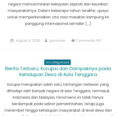
negara mencerminkan kekayaan sejarah dan keunikan
masyarakatnya. Dalam beberapa tahun terakhir, upaya
untuk memperkenalkan cita rasa masakan kampung ke
panggung internasional semakin […]
Posted
Author
on
August 4, 2026
gacorkali
Comments Off
on
Dari
Kampun
ke
Uncategorized
Dunia:
Berita Terbaru: Korupsi dan Dampaknya pada
Mengang
Kehidupan Desa di Asia Tenggara
Kuliner
Indonesi
Korupsi merupakan salah satu tantangan terbesar yang
dan
dihadapi oleh banyak negara di Asia Tenggara, termasuk
Malaysia
Indonesia dan Malaysia. Fenomena ini tidak hanya
ke
berdampak pada sektor pemerintahan, tetapi juga
Panggun
merembet hingga kehidupan masyarakat di level desa dan
Internasi