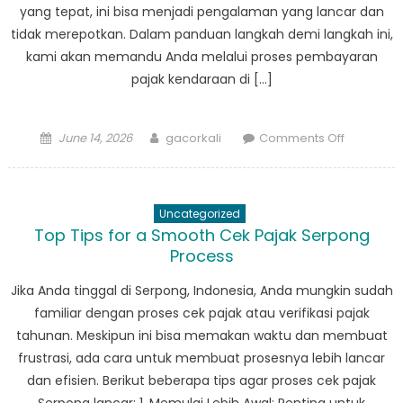
yang tepat, ini bisa menjadi pengalaman yang lancar dan
tidak merepotkan. Dalam panduan langkah demi langkah ini,
kami akan memandu Anda melalui proses pembayaran
pajak kendaraan di […]
Posted
Author
on
June 14, 2026
gacorkali
Comments Off
on
Menaviga
Proses
Pajak
Uncategorized
Kendaraa
Top Tips for a Smooth Cek Pajak Serpong
di
Process
Serpong:
Panduan
Jika Anda tinggal di Serpong, Indonesia, Anda mungkin sudah
Langkah
familiar dengan proses cek pajak atau verifikasi pajak
demi
tahunan. Meskipun ini bisa memakan waktu dan membuat
Langkah
frustrasi, ada cara untuk membuat prosesnya lebih lancar
dan efisien. Berikut beberapa tips agar proses cek pajak