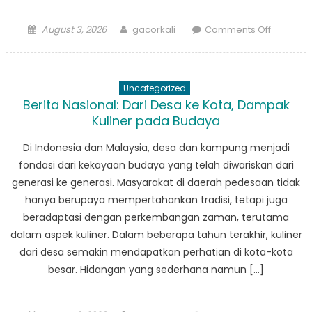
Posted
Author
on
August 3, 2026
gacorkali
Comments Off
on
Tradisi
Kuliner
Kampung
Uncategorized
Cerita
Berita Nasional: Dari Desa ke Kota, Dampak
Rasa
Kuliner pada Budaya
dan
Aspirasi
Di Indonesia dan Malaysia, desa dan kampung menjadi
dalam
fondasi dari kekayaan budaya yang telah diwariskan dari
Kabar
generasi ke generasi. Masyarakat di daerah pedesaan tidak
Nasional
hanya berupaya mempertahankan tradisi, tetapi juga
beradaptasi dengan perkembangan zaman, terutama
dalam aspek kuliner. Dalam beberapa tahun terakhir, kuliner
dari desa semakin mendapatkan perhatian di kota-kota
besar. Hidangan yang sederhana namun […]