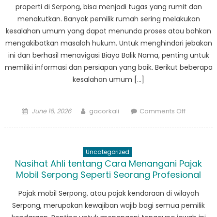
properti di Serpong, bisa menjadi tugas yang rumit dan
menakutkan. Banyak pemilik rumah sering melakukan
kesalahan umum yang dapat menunda proses atau bahkan
mengakibatkan masalah hukum. Untuk menghindari jebakan
ini dan berhasil menavigasi Biaya Balik Nama, penting untuk
memiliki informasi dan persiapan yang baik. Berikut beberapa
kesalahan umum […]
Posted
Author
on
June 16, 2026
gacorkali
Comments Off
on
Menghind
Kesalaha
Umum:
Uncategorized
Cara
Nasihat Ahli tentang Cara Menangani Pajak
Sukses
Mobil Serpong Seperti Seorang Profesional
Menaviga
Biaya
Pajak mobil Serpong, atau pajak kendaraan di wilayah
Balik
Serpong, merupakan kewajiban wajib bagi semua pemilik
Nama