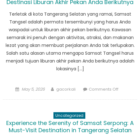
Destinasi Liburan Akhir Pekan Anda Berikutnya
Selatan:
Taman,
Terletak di kota Tangerang Selatan yang ramai, Samsat
Kebun,
Tangsel adalah permata tersembunyi yang harus Anda
dan
waspadai untuk liburan akhir pekan berikutnya. Kawasan
Lainnya
semarak ini penuh dengan aktivitas, atraksi, dan makanan
lezat yang akan membuat perjalanan Anda tak terlupakan.
Salah satu alasan utama mengapa Samsat Tangsel harus
menjadi tujuan liburan akhir pekan Anda berikutnya adalah
lokasinya […]
Posted
Author
on
May 5, 2026
gacorkali
Comments Off
on
Mengapa
Samsat
Tangsel
Uncategorized
Harus
Experience the Serenity of Samsat Serpong: A
Menjadi
Must-Visit Destination in Tangerang Selatan
Destinasi
Liburan