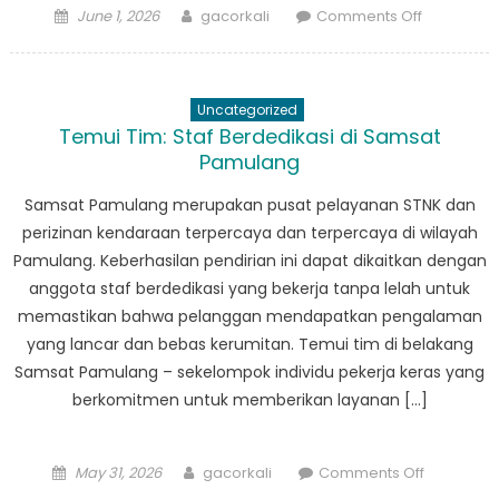
Posted
Author
on
June 1, 2026
gacorkali
Comments Off
on
Merasaka
Indahnya
Alam
Uncategorized
di
Temui Tim: Staf Berdedikasi di Samsat
Samsat
Pamulang
Pondok
Aren
Samsat Pamulang merupakan pusat pelayanan STNK dan
perizinan kendaraan terpercaya dan terpercaya di wilayah
Pamulang. Keberhasilan pendirian ini dapat dikaitkan dengan
anggota staf berdedikasi yang bekerja tanpa lelah untuk
memastikan bahwa pelanggan mendapatkan pengalaman
yang lancar dan bebas kerumitan. Temui tim di belakang
Samsat Pamulang – sekelompok individu pekerja keras yang
berkomitmen untuk memberikan layanan […]
Posted
Author
on
May 31, 2026
gacorkali
Comments Off
on
Temui