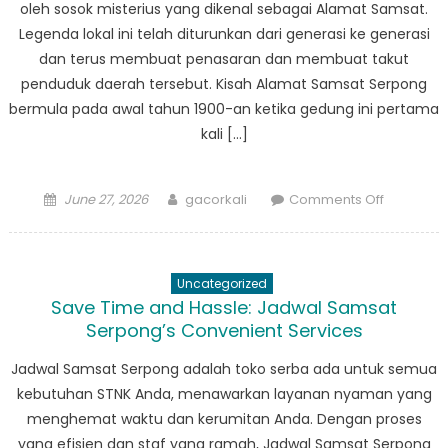
oleh sosok misterius yang dikenal sebagai Alamat Samsat.
Taxpayer
Legenda lokal ini telah diturunkan dari generasi ke generasi
dan terus membuat penasaran dan membuat takut
penduduk daerah tersebut. Kisah Alamat Samsat Serpong
bermula pada awal tahun 1900-an ketika gedung ini pertama
kali […]
Posted
Author
on
June 27, 2026
gacorkali
Comments Off
on
Local
Legends:
The
Uncategorized
Spooky
Save Time and Hassle: Jadwal Samsat
Story
Serpong’s Convenient Services
of
Alamat
Jadwal Samsat Serpong adalah toko serba ada untuk semua
Samsat
kebutuhan STNK Anda, menawarkan layanan nyaman yang
Serpong
menghemat waktu dan kerumitan Anda. Dengan proses
yang efisien dan staf yang ramah, Jadwal Samsat Serpong