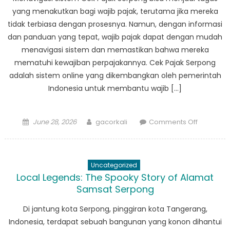
Debunke
yang menakutkan bagi wajib pajak, terutama jika mereka
tidak terbiasa dengan prosesnya. Namun, dengan informasi
dan panduan yang tepat, wajib pajak dapat dengan mudah
menavigasi sistem dan memastikan bahwa mereka
mematuhi kewajiban perpajakannya. Cek Pajak Serpong
adalah sistem online yang dikembangkan oleh pemerintah
Indonesia untuk membantu wajib […]
Posted
Author
on
June 28, 2026
gacorkali
Comments Off
on
Navigatin
the
Cek
Uncategorized
Pajak
Local Legends: The Spooky Story of Alamat
Serpong
Samsat Serpong
System:
A
Di jantung kota Serpong, pinggiran kota Tangerang,
Guide
Indonesia, terdapat sebuah bangunan yang konon dihantui
for