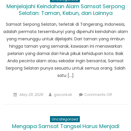
dari
Menjelajahi Keindahan Alam Samsat Serpong
Samsat
Selatan: Taman, Kebun, dan Lainnya
BSD:
Perjalana
Samsat Serpong Selatan, terletak di Tangerang, Indonesia,
Sehari
adalah permata tersembunyi yang dipenuhi keindahan alam
yang
yang menunggu untuk dijelajahi. Dari taman yang rimbun
Sempurn
hingga taman yang semarak, kawasan ini menawarkan
di
pelarian yang damai dari hiruk pikuk kehidupan kota. Baik
Tangsel
Anda pecinta alam atau sekadar ingin bersantai, Samsat
Serpong Selatan punya sesuatu untuk semua orang. Salah
satu […]
Posted
Author
on
May 29, 2026
gacorkali
Comments Off
on
Menjelaja
Keindaha
Alam
Uncategorized
Samsat
Mengapa Samsat Tangsel Harus Menjadi
Serpong