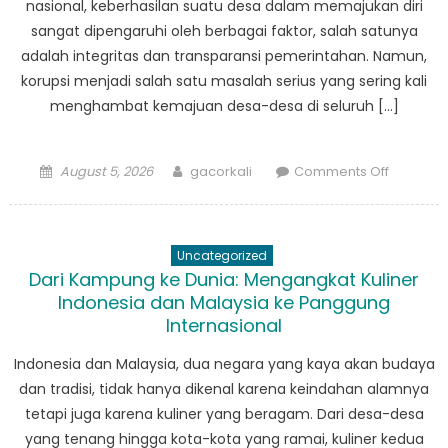
nasional, keberhasilan suatu desa dalam memajukan diri
Medan
sangat dipengaruhi oleh berbagai faktor, salah satunya
adalah integritas dan transparansi pemerintahan. Namun,
korupsi menjadi salah satu masalah serius yang sering kali
menghambat kemajuan desa-desa di seluruh […]
Posted
Author
on
August 5, 2026
gacorkali
Comments Off
on
Berita
Nasional:
Dampak
Uncategorized
Korupsi
Dari Kampung ke Dunia: Mengangkat Kuliner
Terhada
Indonesia dan Malaysia ke Panggung
Pemban
Internasional
Desa
di
Indonesia dan Malaysia, dua negara yang kaya akan budaya
Indonesi
dan tradisi, tidak hanya dikenal karena keindahan alamnya
tetapi juga karena kuliner yang beragam. Dari desa-desa
yang tenang hingga kota-kota yang ramai, kuliner kedua