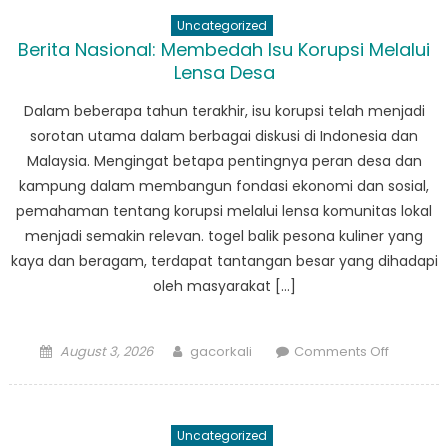
Menggal
Uncategorized
Kekayaa
Berita Nasional: Membedah Isu Korupsi Melalui
Rasa
Lensa Desa
di
Indonesi
Dalam beberapa tahun terakhir, isu korupsi telah menjadi
dan
sorotan utama dalam berbagai diskusi di Indonesia dan
Malaysia
Malaysia. Mengingat betapa pentingnya peran desa dan
kampung dalam membangun fondasi ekonomi dan sosial,
pemahaman tentang korupsi melalui lensa komunitas lokal
menjadi semakin relevan. togel balik pesona kuliner yang
kaya dan beragam, terdapat tantangan besar yang dihadapi
oleh masyarakat […]
Posted
Author
on
August 3, 2026
gacorkali
Comments Off
on
Berita
Nasional:
Membed
Uncategorized
Isu