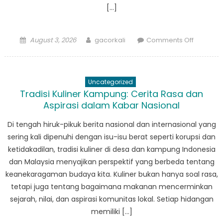
[…]
Posted
Author
on
August 3, 2026
gacorkali
Comments Off
on
Mengua
Berita
Korupsi:
Uncategorized
Nasib
Tradisi Kuliner Kampung: Cerita Rasa dan
Desa
Aspirasi dalam Kabar Nasional
dan
Kampun
Di tengah hiruk-pikuk berita nasional dan internasional yang
di
sering kali dipenuhi dengan isu-isu berat seperti korupsi dan
Tengah
ketidakadilan, tradisi kuliner di desa dan kampung Indonesia
Gempur
dan Malaysia menyajikan perspektif yang berbeda tentang
Media
keanekaragaman budaya kita. Kuliner bukan hanya soal rasa,
tetapi juga tentang bagaimana makanan mencerminkan
sejarah, nilai, dan aspirasi komunitas lokal. Setiap hidangan
memiliki […]